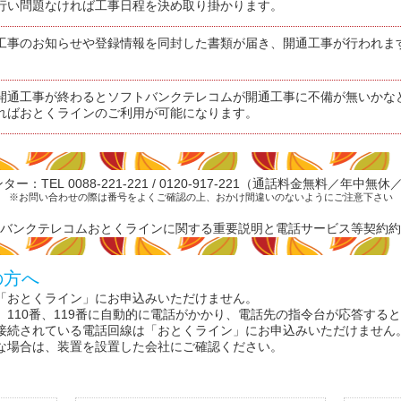
行い問題なければ工事日程を決め取り掛かります。
工事のお知らせや登録情報を同封した書類が届き、開通工事が行われま
開通工事が終わるとソフトバンクテレコムが開通工事に不備が無いかな
ればおとくラインのご利用が可能になります。
：TEL 0088-221-221 / 0120-917-221（通話料金無料／年中無休／9
※お問い合わせの際は番号をよくご確認の上、おかけ間違いのないようにご注意下さい
バンクテレコムおとくラインに関する重要説明と電話サービス等契約約
の方へ
「おとくライン」にお申込みいただけません。
110番、119番に自動的に電話がかかり、電話先の指令台が応答する
接続されている電話回線は「おとくライン」にお申込みいただけません
な場合は、装置を設置した会社にご確認ください。