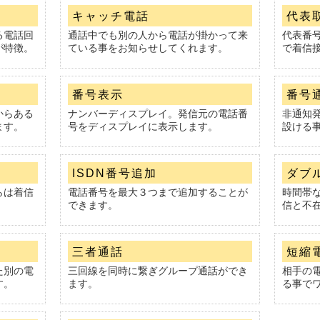
キャッチ電話
代表
る電話回
通話中でも別の人から電話が掛かって来
代表番
が特徴。
ている事をお知らせしてくれます。
で着信
番号表示
番号
からある
ナンバーディスプレイ。発信元の電話番
非通知
ます。
号をディスプレイに表示します。
設ける
ISDN番号追加
ダブ
らは着信
電話番号を最大３つまで追加することが
時間帯
できます。
信と不
三者通話
短縮
た別の電
三回線を同時に繋ぎグループ通話ができ
相手の
す。
ます。
る事で