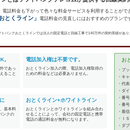
。電話料金も下がって色々な料金サービスを利用することがで
おとくライン」
電話料金の見直しにはおすすめのプランで
フトバンクおとくラインでは法人の固定電話と回線工事で140万件の契約実績があり
K。
電話加入権は不要です。
お
外であっ
おとくライン加入の際、電話加入権取得の
・プッ
えること
ための料金などは必要ありません。
・キャ
・代表
・ダイ
・番号
に
おとくライン+ホワイトライン
・番号
、基本料
おとくラインとホワイトラインを組み合わ
・着信
バンクの
せることによって、会社の固定電話と携帯
・ＩＳ
電話の通話料金が無料になります。
・ダブ