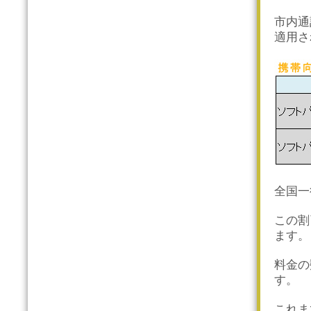
市内通
適用さ
全国一
この割
ます。
料金の
す。
これま