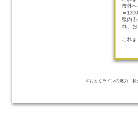
市外へ
＝13
県内市
れ、お
これま
©おとくラインの魅力 料金とサー